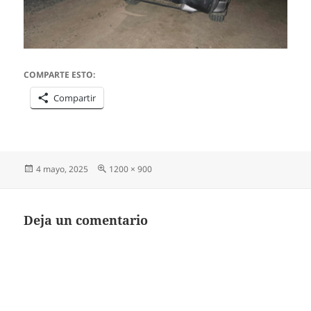
COMPARTE ESTO:
Compartir
Publicado
Tamaño
4 mayo, 2025
1200 × 900
el
completo
Deja un comentario