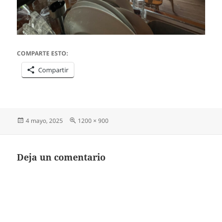
COMPARTE ESTO:
Compartir
Publicado
Tamaño
4 mayo, 2025
1200 × 900
el
completo
Deja un comentario