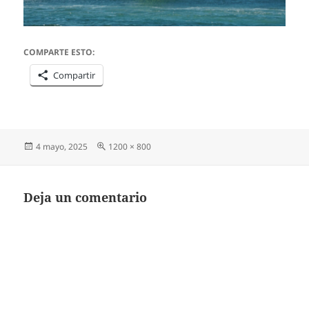
COMPARTE ESTO:
Compartir
Publicado
Tamaño
4 mayo, 2025
1200 × 800
el
completo
Deja un comentario