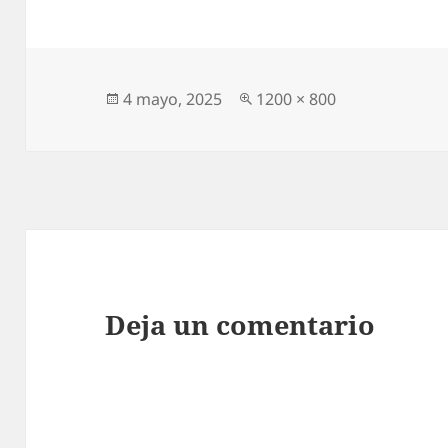
Publicado
Tamaño
4 mayo, 2025
1200 × 800
el
completo
Deja un comentario