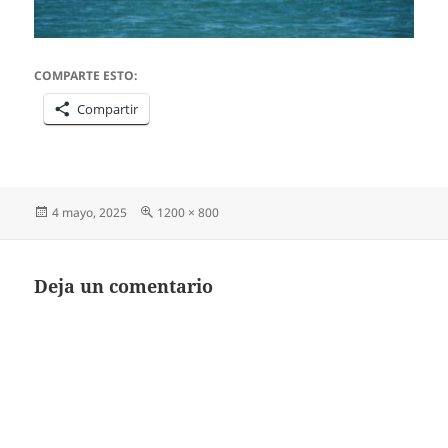
COMPARTE ESTO:
Compartir
Publicado
Tamaño
4 mayo, 2025
1200 × 800
el
completo
Deja un comentario