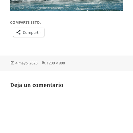
COMPARTE ESTO:
Compartir
Publicado
Tamaño
4 mayo, 2025
1200 × 800
el
completo
Deja un comentario