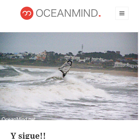
MENÚ
Y
OCEANMIND
WIDGETS
Y sigue!!