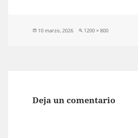
Publicado
Tamaño
10 marzo, 2026
1200 × 800
el
completo
Deja un comentario