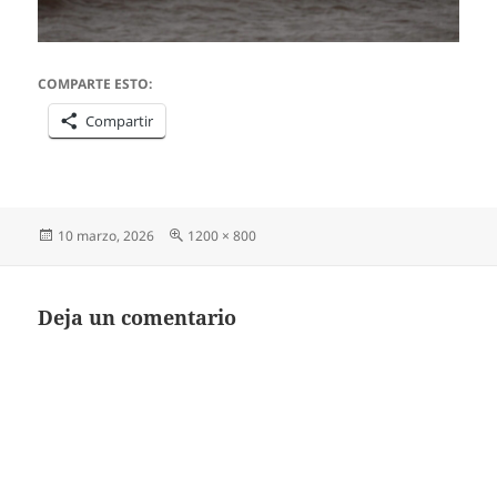
COMPARTE ESTO:
Compartir
Publicado
Tamaño
10 marzo, 2026
1200 × 800
el
completo
Deja un comentario