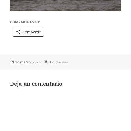
COMPARTE ESTO:
Compartir
Publicado
Tamaño
10 marzo, 2026
1200 × 800
el
completo
Deja un comentario