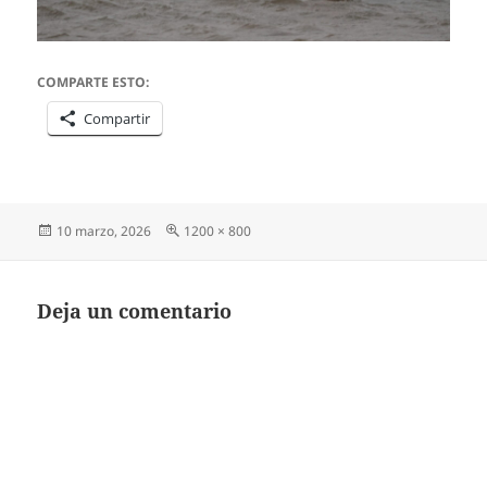
COMPARTE ESTO:
Compartir
Publicado
Tamaño
10 marzo, 2026
1200 × 800
el
completo
Deja un comentario