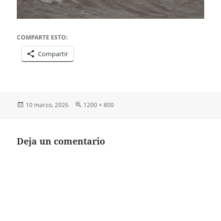
COMPARTE ESTO:
Compartir
Publicado
Tamaño
10 marzo, 2026
1200 × 800
el
completo
Deja un comentario