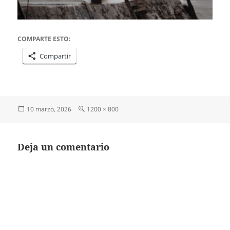
COMPARTE ESTO:
Compartir
Publicado
Tamaño
10 marzo, 2026
1200 × 800
el
completo
Deja un comentario