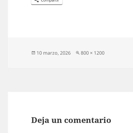
Compartir
Publicado
Tamaño
10 marzo, 2026
800 × 1200
el
completo
Deja un comentario