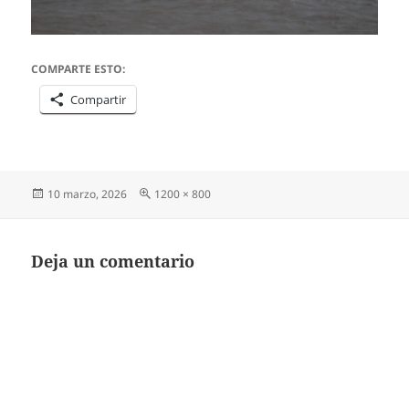
COMPARTE ESTO:
Compartir
Publicado
Tamaño
10 marzo, 2026
1200 × 800
el
completo
Deja un comentario