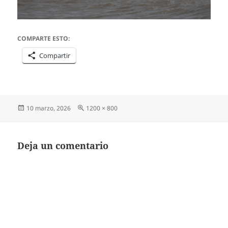
COMPARTE ESTO:
Compartir
Publicado
Tamaño
10 marzo, 2026
1200 × 800
el
completo
Deja un comentario