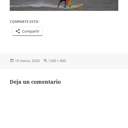
COMPARTE ESTO:
Compartir
Publicado
Tamaño
10 marzo, 2026
1200 × 800
el
completo
Deja un comentario