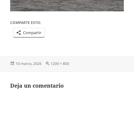
COMPARTE ESTO:
Compartir
Publicado
Tamaño
10 marzo, 2026
1200 × 800
el
completo
Deja un comentario