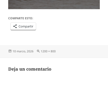
COMPARTE ESTO:
Compartir
Publicado
Tamaño
10 marzo, 2026
1200 × 800
el
completo
Deja un comentario