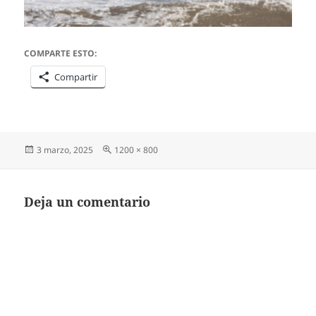
COMPARTE ESTO:
Compartir
Publicado
Tamaño
3 marzo, 2025
1200 × 800
el
completo
Deja un comentario