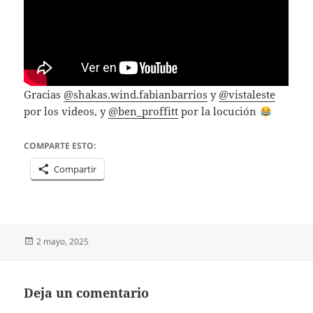
Gracias
@shakas.wind.fabianbarrios
y
@vistaleste
por los videos, y
@ben_proffitt
por la locución
COMPARTE ESTO:
Compartir
Publicado
2 mayo, 2025
el
Deja un comentario