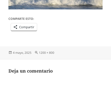
COMPARTE ESTO:
Compartir
Publicado
Tamaño
4 mayo, 2025
1200 × 800
el
completo
Deja un comentario