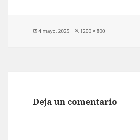
Publicado
Tamaño
4 mayo, 2025
1200 × 800
el
completo
Deja un comentario