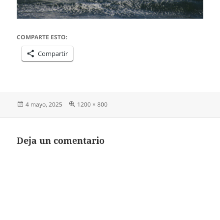
COMPARTE ESTO:
Compartir
Publicado
Tamaño
4 mayo, 2025
1200 × 800
el
completo
Deja un comentario