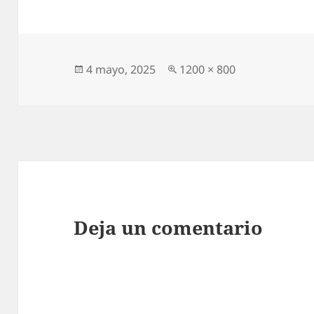
Publicado
Tamaño
4 mayo, 2025
1200 × 800
el
completo
Deja un comentario