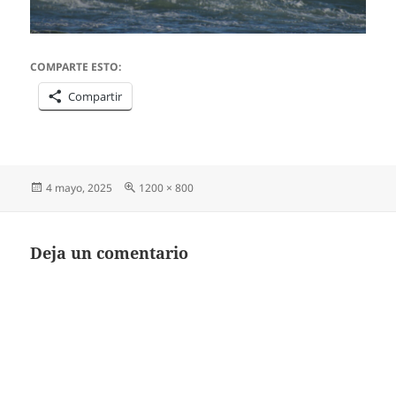
COMPARTE ESTO:
Compartir
Publicado
Tamaño
4 mayo, 2025
1200 × 800
el
completo
Deja un comentario