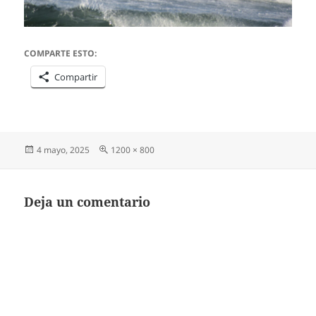
COMPARTE ESTO:
Compartir
Publicado
Tamaño
4 mayo, 2025
1200 × 800
el
completo
Deja un comentario