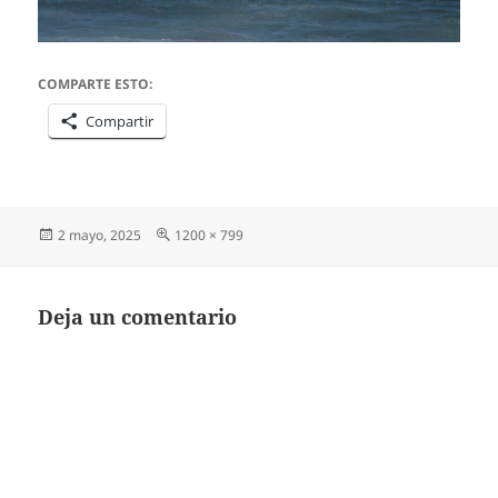
COMPARTE ESTO:
Compartir
Publicado
Tamaño
2 mayo, 2025
1200 × 799
el
completo
Deja un comentario