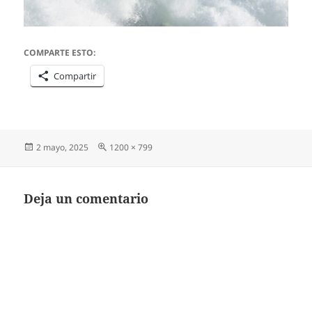
COMPARTE ESTO:
Compartir
Publicado
Tamaño
2 mayo, 2025
1200 × 799
el
completo
Deja un comentario