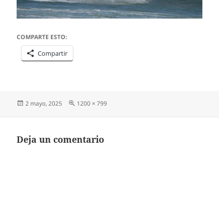
COMPARTE ESTO:
Compartir
Publicado
Tamaño
2 mayo, 2025
1200 × 799
el
completo
Deja un comentario