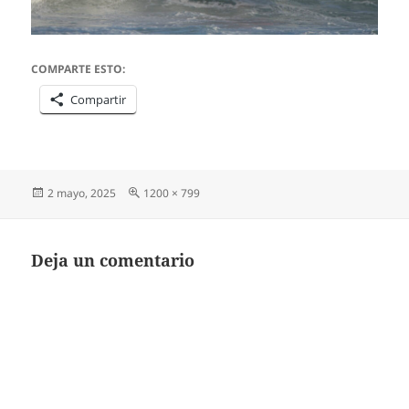
COMPARTE ESTO:
Compartir
Publicado
Tamaño
2 mayo, 2025
1200 × 799
el
completo
Deja un comentario