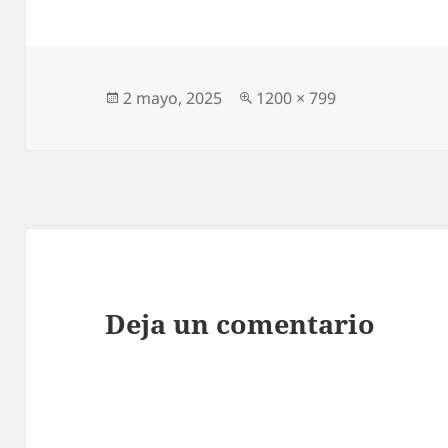
Publicado
Tamaño
2 mayo, 2025
1200 × 799
el
completo
Deja un comentario