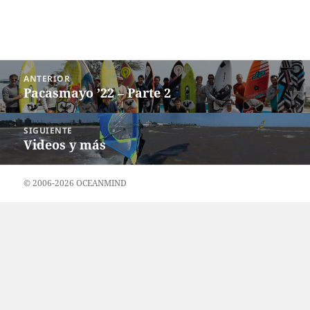
Navegación
ANTERIOR
de
Pacasmayo ’22 – Parte 2
Entrada
entradas
anterior:
SIGUIENTE
Videos y más
Entrada
siguiente:
© 2006-2026 OCEANMIND