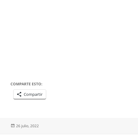
COMPARTE ESTO:
Compartir
Publicado
26 julio, 2022
el