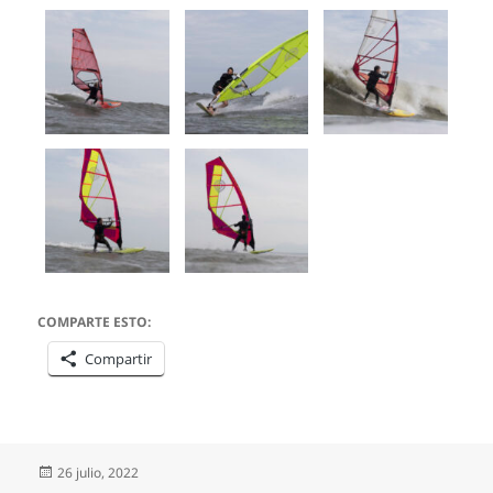
COMPARTE ESTO:
Compartir
Publicado
26 julio, 2022
el