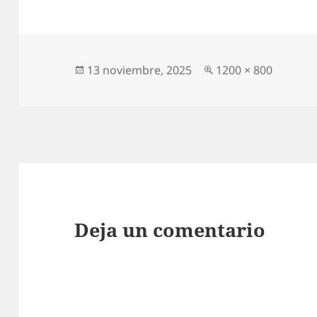
Publicado
Tamaño
13 noviembre, 2025
1200 × 800
el
completo
Deja un comentario