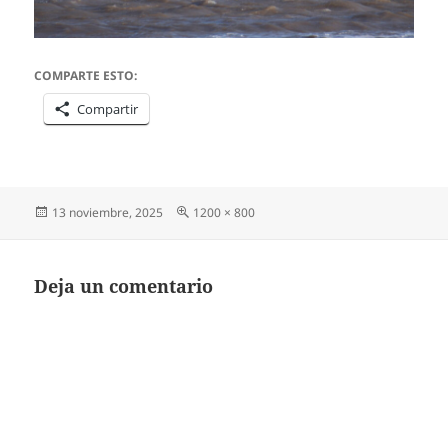
COMPARTE ESTO:
Compartir
Publicado
Tamaño
13 noviembre, 2025
1200 × 800
el
completo
Deja un comentario