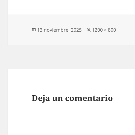
Publicado
Tamaño
13 noviembre, 2025
1200 × 800
el
completo
Deja un comentario