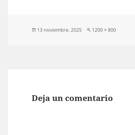
Publicado
Tamaño
13 noviembre, 2025
1200 × 800
el
completo
Deja un comentario