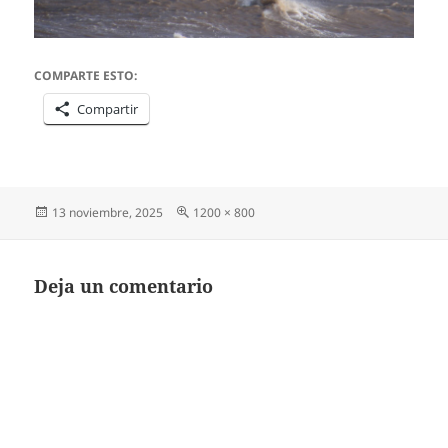
COMPARTE ESTO:
Compartir
Publicado
Tamaño
13 noviembre, 2025
1200 × 800
el
completo
Deja un comentario