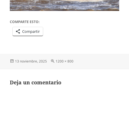
COMPARTE ESTO:
Compartir
Publicado
Tamaño
13 noviembre, 2025
1200 × 800
el
completo
Deja un comentario