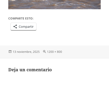
COMPARTE ESTO:
Compartir
Publicado
Tamaño
13 noviembre, 2025
1200 × 800
el
completo
Deja un comentario