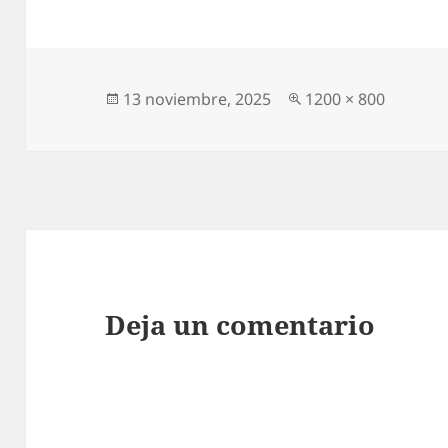
Publicado
Tamaño
13 noviembre, 2025
1200 × 800
el
completo
Deja un comentario