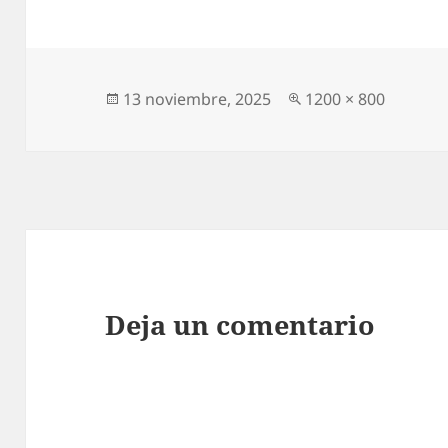
Publicado
Tamaño
13 noviembre, 2025
1200 × 800
el
completo
Deja un comentario