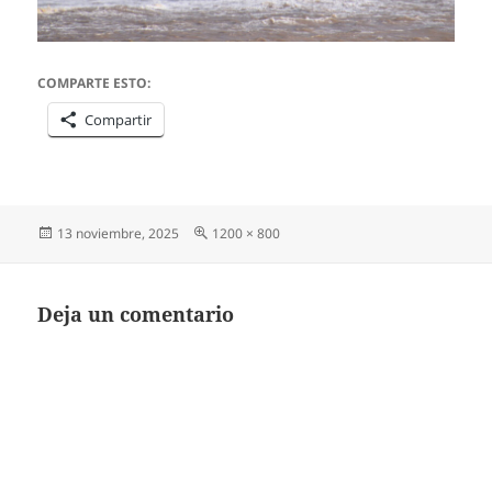
COMPARTE ESTO:
Compartir
Publicado
Tamaño
13 noviembre, 2025
1200 × 800
el
completo
Deja un comentario