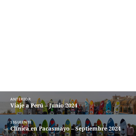
Navegación
ANTERIOR
de
Viaje a Perú – Junio 2024
Entrada
entradas
anterior:
SIGUIENTE
Clínica en Pacasmayo – Septiembre 2024
Entrada
siguiente: