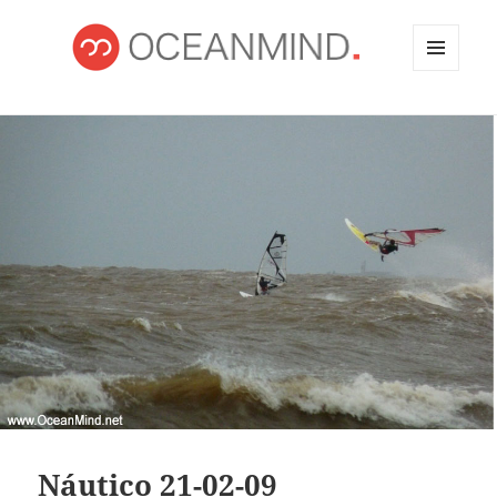
MENÚ
Y
OCEANMIND
WIDGETS
Náutico 21-02-09