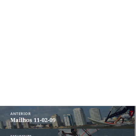
Navegación
ANTERIOR
de
Mailhos 11-02-09
Entrada
entradas
anterior: