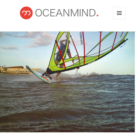
MENÚ
Y
OCEANMIND
WIDGETS