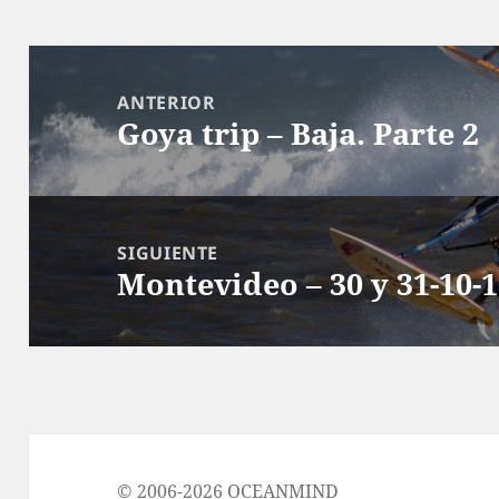
Navegación
de
ANTERIOR
Goya trip – Baja. Parte 2
entradas
Entrada
anterior:
SIGUIENTE
Montevideo – 30 y 31-10-
Entrada
siguiente:
© 2006-2026 OCEANMIND