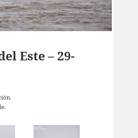
el Este – 29-
ción.
de.