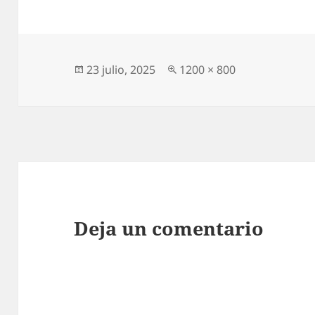
Publicado
Tamaño
23 julio, 2025
1200 × 800
el
completo
Deja un comentario