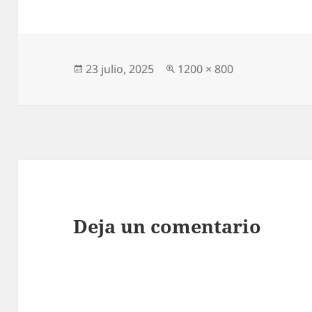
Publicado
Tamaño
23 julio, 2025
1200 × 800
el
completo
Deja un comentario